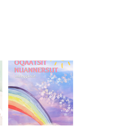
Oqaatsit
nuannersut