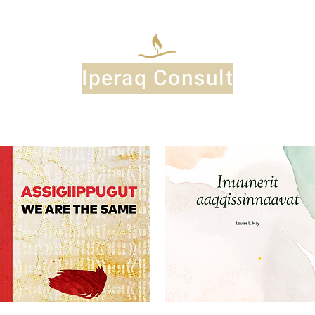
Iperaq Consult
sigiippugut
Inuunerit
aaqqissinnaavat