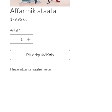
Affarmik ataata
Pris
179,95 kr.
Antal
*
Pisiariguk/Køb
Decembarip naalernerani 
saqqummissaaq.
Uaniippugut aamma
Let’s Connect